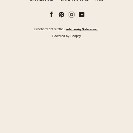
Facebook
Pinterest
Instagram
YouTube
edelzweig Natururnen
Urheberrecht © 2026,
.
Powered by Shopify
Facebook
Pinterest
Instagram
YouTube
SUCHEN