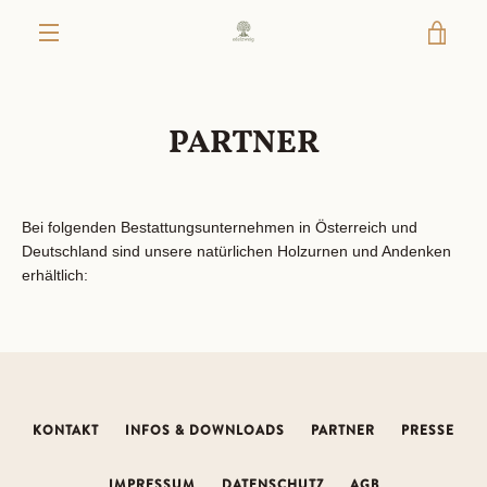
Direkt
WAR
zum
Inhalt
MENÜ
EIN
PARTNER
Bei folgenden Bestattungsunternehmen in Österreich und
Deutschland sind unsere natürlichen Holzurnen und Andenken
erhältlich:
KONTAKT
INFOS & DOWNLOADS
PARTNER
PRESSE
IMPRESSUM
DATENSCHUTZ
AGB